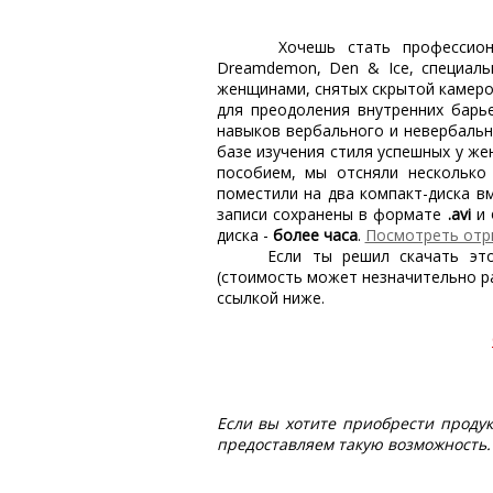
Хочешь стать профессионало
Dreamdemon, Den & Ice, специаль
женщинами, снятых скрытой камеро
для преодоления внутренних барье
навыков вербального и невербальн
базе изучения стиля успешных у ж
пособием, мы отсняли несколько
поместили на два компакт-диска в
записи сохранены в формате
.avi
и
диска -
более часа
.
Посмотреть отр
Если ты решил скачать этот 
(стоимость может незначительно ра
ссылкой ниже.
Если вы хотите приобрести проду
предоставляем такую возможность. 