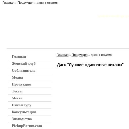
Главная
Продукция
»
» Диски с пикапами
Лучший способ предска
Главная
Продукция
»
» Диски с пикапами
Главная
Женский клуб
Диск "Лучшие одиночные пикапы"
Соблазнитель
Медиа
Продукция
Тесты
Места
Пикап гуру
Консультации
Знакомства
PickupForum.com