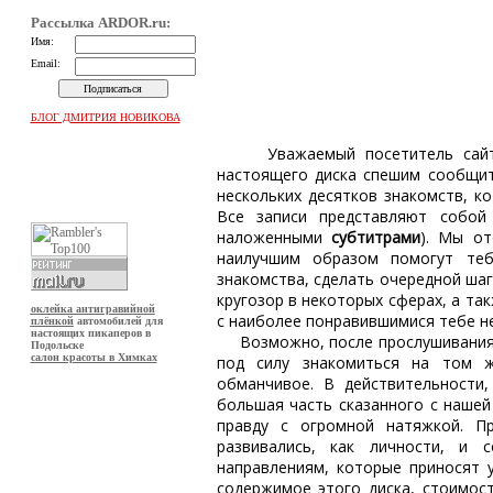
Рассылка
ARDOR.ru:
Имя:
Email:
БЛОГ ДМИТРИЯ НОВИКОВА
Уважаемый посетитель са
настоящего диска спешим сообщит
нескольких десятков знакомств, к
Все записи представляют соб
наложенными
субтитрами
). Мы от
наилучшим образом помогут теб
знакомства, сделать очередной шаг
кругозор в некоторых сферах, а та
оклейка антигравийной
с наиболее понравившимися тебе н
плёнкой
автомобилей для
настоящих пикаперов в
Возможно, после прослушивания эт
Подольске
салон красоты в Химках
под силу знакомиться на том ж
обманчивое. В действительности
большая часть сказанного с нашей
правду с огромной натяжкой. П
развивались, как личности, и 
направлениям, которые приносят 
содержимое этого диска, стоимос