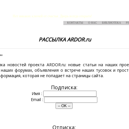
Нет никаких ключей от счастья. Дверь всегда открыта!
КОНТАКТЫ
О НАС
БИБЛИОТЕКА
Р
РАССЫЛКА ARDOR.ru
ка
новостей проекта ARDOR.ru: новые статьи на наших проек
 наших форумах, объявления о встрече наших тусовок и прост
формация, которая не попадает на страницы сайта.
Подписка:
Имя :
Email :
Отписка: