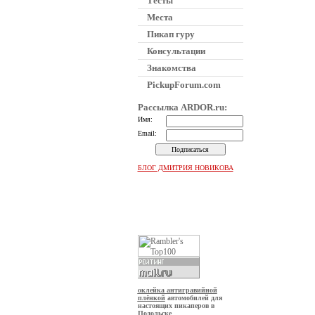
Тесты
Места
Пикап гуру
Консультации
Знакомства
PickupForum.com
Рассылка
ARDOR.ru:
Имя:
Email:
БЛОГ ДМИТРИЯ НОВИКОВА
оклейка антигравийной
плёнкой
автомобилей для
настоящих пикаперов в
Подольске