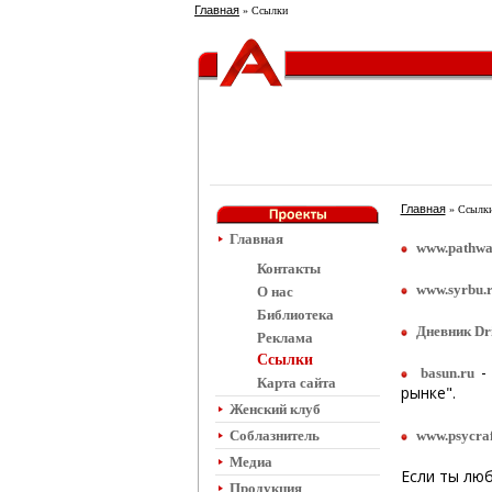
Главная
» Ссылки
Главная
» Ссылк
Главная
www.pathwa
Контакты
www.syrbu.
О нас
Библиотека
Дневник Dri
Реклама
Ссылки
- 
basun.ru
Карта сайта
рынке".
Женский клуб
Соблазнитель
www.psycraf
Медиа
Если ты люб
Продукция