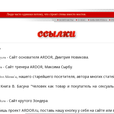
Люди часто одиноки потому, что строят стены вместо мостов.
КОНТАКТЫ
О НАС
БИБЛИОТЕКА
Р
и
- Сайт основателя ARDOR, Дмитрия Новикова.
y.ru
- Сайт тренера ARDOR, Максима Сырбу.
ru
, нашего старейшего посетителя, автора многих стате
ve Alienn'а
Книга В. Басуна "Человек как товар и покупатель на сексуал
- Сайт крутого Зондера.
t.ru
ишь проект ARDOR.ru, поставь нашу кнопку у себя на сайте или 